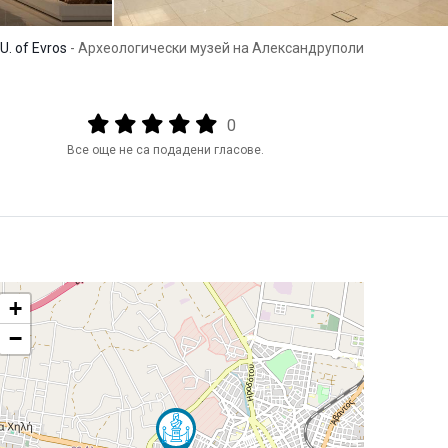
.U. of Evros
- Археологически музей на Александруполи
Output format
(star)
(star)
(star)
(star)
(star)
0
Все още не са подадени гласове.
+
−