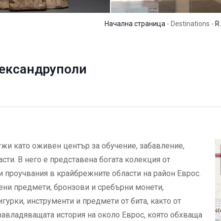
Начална страница
- Destinations -
R
лександруполи
жи като оживен център за обучение, забавление,
асти. В него е представена богата колекция от
и проучвания в крайбрежните области на район Еврос.
ени предмети, бронзови и сребърни монети,
игурки, инструменти и предмети от бита, както от
 завладяващата история на около Еврос, която обхваща