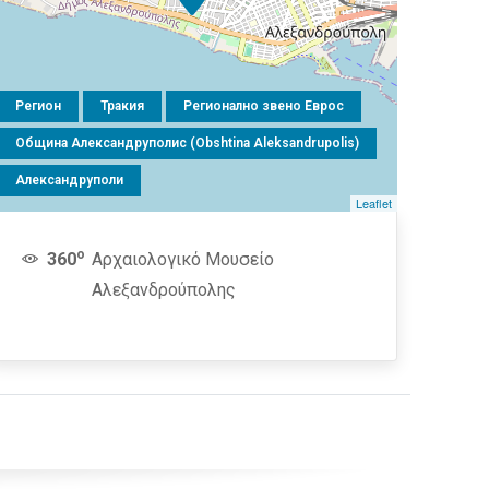
Регион
Тракия
Регионално звено Еврос
Община Александруполис (Obshtina Aleksandrupolis)
Александруполи
Leaflet
o
360
Αρχαιολογικό Μουσείο
Αλεξανδρούπολης