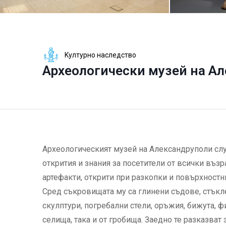
Kултурно наследство
Археологически музей на А
Археологическият музей на Александруполи слу
открития и знания за посетители от всички възр
артефакти, открити при разкопки и повърхностн
Сред съкровищата му са глинени съдове, стъкл
скулптури, погребални стели, оръжия, бижута, ф
селища, така и от гробища. Заедно те разказват