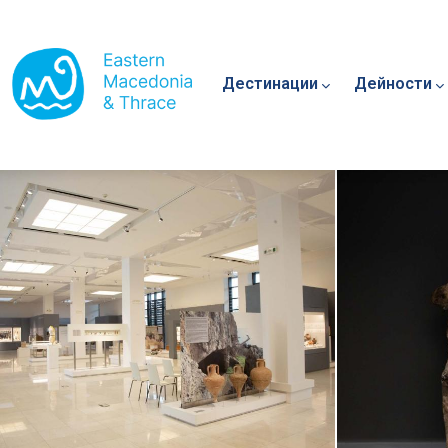
Main navigation
Премини към основното съдържание
Дестинации
Дейности