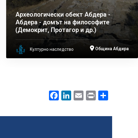
Археологически обект Абдера -
Абдера - домът на философите
(Демокрит, Протагор и др.)
Община Абдира
Kултурно наследство
Facebook
LinkedIn
Email
Print
.