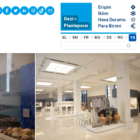
Erişim
youtube
facebook
twitter
linkedin
instagram
tiktok
contact
İklim
Gezi »
Hava Durumu
Planlayıcısı
Para Birimi
EL
EN
FR
BG
DE
RO
TR