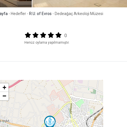
ayfa
- Hedefler -
R.U. of Evros
- Dedeağaç Arkeoloji Müzesi
Output format
(star)
(star)
(star)
(star)
(star)
0
Henüz oylama yapılmamıştır.
+
−