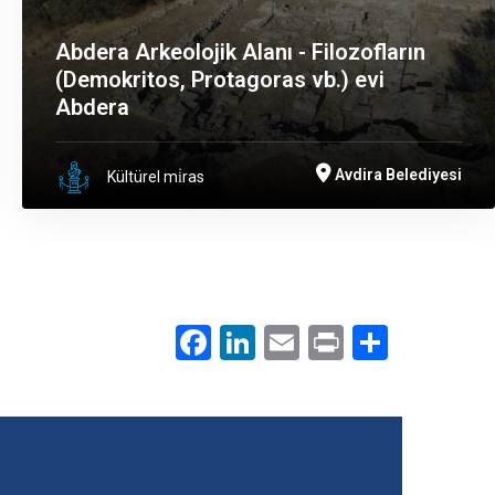
Abdera Arkeolojik Alanı - Filozofların
(Demokritos, Protagoras vb.) evi
Abdera
Avdira Belediyesi
Kültürel mi̇ras
Facebook
LinkedIn
Email
Print
.