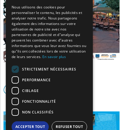
GREEK
Nous utilisons des cookies pour
personnaliser le contenu, les publicités et
FRENCH
analyser notre trafic. Nous partageons
BULGARIAN
également des informations sur votre
utilisation de notre site avec nos
GERMAN
partenaires de publicité et d"analyse qui
peuvent les combiner avec d"autres
ROMANIAN
informations que vous leur avez fournies ou
qu"ils ont collectées lors de votre utilisation
TURKISH
de leurs services.
En savoir plus
STRICTEMENT NÉCESSAIRES
PERFORMANCE
Cartes
CIBLAGE
FONCTIONNALITÉ
NON CLASSIFIÉS
(image)
ACCEPTER TOUT
REFUSER TOUT