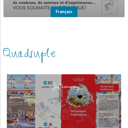
Français
Quadruple
(overlay)
Gastronomy