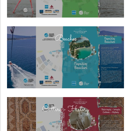
(overlay)
Beaches
(overlay)
Culture - History