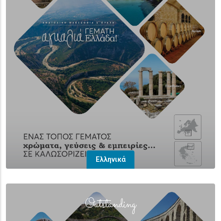
Ελληνικά
(overlay)
Outstanding