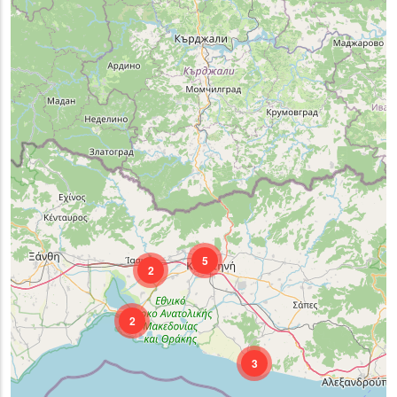
5
2
2
3