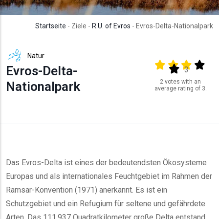
Startseite
- Ziele -
R.U. of Evros
- Evros-Delta-Nationalpark
Natur
Output format
(star)
(star)
(star)
(star
Evros-Delta-
(star)
3
2 votes with an
Nationalpark
average rating of 3.
Das Evros-Delta ist eines der bedeutendsten Ökosysteme
Europas und als internationales Feuchtgebiet im Rahmen der
Ramsar-Konvention (1971) anerkannt. Es ist ein
Schutzgebiet und ein Refugium für seltene und gefährdete
Arten. Das 111.937 Quadratkilometer große Delta entstand