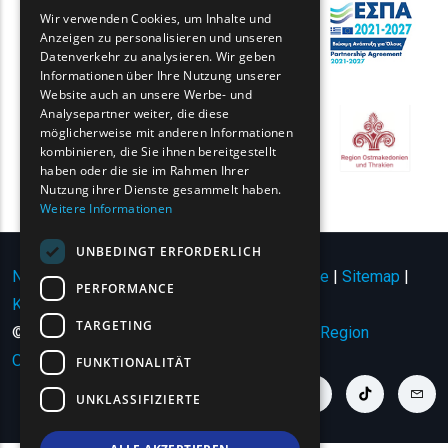
GREEK
Wir verwenden Cookies, um Inhalte und
Anzeigen zu personalisieren und unseren
FRENCH
Datenverkehr zu analysieren. Wir geben
BULGARIAN
Informationen über Ihre Nutzung unserer
Website auch an unsere Werbe- und
GERMAN
Analysepartner weiter, die diese
möglicherweise mit anderen Informationen
ROMANIAN
kombinieren, die Sie ihnen bereitgestellt
haben oder die sie im Rahmen Ihrer
TURKISH
Nutzung ihrer Dienste gesammelt haben.
Weitere Informationen
UNBEDINGT ERFORDERLICH
Nutzungsbedingungen | Datenschutzrichtlinie
|
Sitemap
|
PERFORMANCE
Kontakt
TARGETING
© Copyright 2024 - Alle Rechte vorbehalten
Region
Ostmazedonien und Thrakien
.
FUNKTIONALITÄT
youtube link
facebook link
twitter link
linkedin link
instagram link
tiktok link
cont
UNKLASSIFIZIERTE