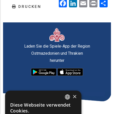
Facebook
LinkedIn
Email
Prin
.
DRUCKEN
Laden Sie die Spiele-App der Region
Ostmazedonien und Thrakien
herunter
×
Diese Webseite verwendet
ENGLISH
Cookies.