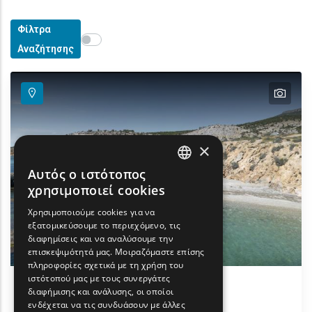
Φίλτρα
Show map on mouse hover
Περάστε το ποντίκι για εμφάνιση στον χάρτη
Αναζήτησης
text
×
Αυτός ο ιστότοπος
ENGLISH
χρησιμοποιεί cookies
GREEK
Χρησιμοποιούμε cookies για να
εξατομικεύσουμε το περιεχόμενο, τις
FRENCH
διαφημίσεις και να αναλύσουμε την
BULGARIAN
επισκεψιμότητά μας. Μοιραζόμαστε επίσης
πληροφορίες σχετικά με τη χρήση του
GERMAN
ιστότοπού μας με τους συνεργάτες
διαφήμισης και ανάλυσης, οι οποίοι
Περιοχή Αρχαίου Θεάτρου -
ROMANIAN
ενδέχεται να τις συνδυάσουν με άλλες