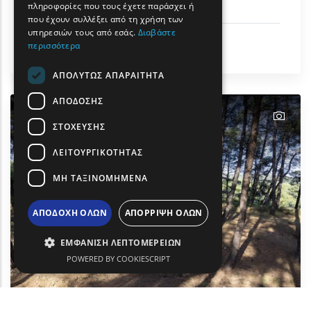
Μαρμαρίτσας - Σύναξης
πληροφορίες που τους έχετε παράσχει ή
TURKISH
που έχουν συλλέξει από τη χρήση των
υπηρεσιών τους από εσάς.
Διαβάστε
Φύση
περισσότερα
Δήμος Μαρώνειας-Σαπών
ΑΠΟΛΎΤΩΣ ΑΠΑΡΑΊΤΗΤΑ
ΑΠΌΔΟΣΗΣ
text
text
text
text
text
text
text
text
text
text
ΣΤΌΧΕΥΣΗΣ
ΛΕΙΤΟΥΡΓΙΚΌΤΗΤΑΣ
ΜΗ ΤΑΞΙΝΟΜΗΜΈΝΑ
ΑΠΟΔΟΧΉ ΌΛΩΝ
ΑΠΌΡΡΙΨΗ ΌΛΩΝ
ΕΜΦΆΝΙΣΗ ΛΕΠΤΟΜΕΡΕΙΏΝ
POWERED BY COOKIESCRIPT