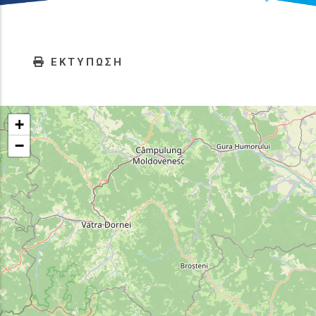
ΕΚΤΥΠΩΣΗ
+
−